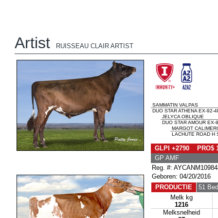
Artist
RUISSEAU CLAIR ARTIST
SAMMATIN VALPAS
DUO STAR ATHENA EX-92-4
JELYCA OBLIQUE
DUO STAR AMOUR EX-9
MARGOT CALIMER
LACHUTE ROAD H S
GLPI +2790 PRO$ 
GP AMF
Reg. #: AYCANM10984
Geboren: 04/20/2016
PRODUCTIE
51 Bed
Melk kg
1216
Melksnelheid