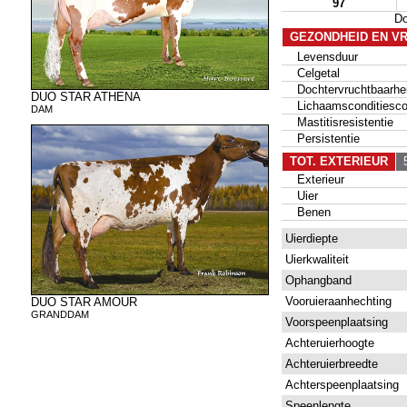
97
D
GEZONDHEID EN V
Levensduur
Celgetal
Dochtervruchtbaarhe
DUO STAR ATHENA
Lichaamsconditiesco
DAM
Mastitisresistentie
Persistentie
TOT. EXTERIEUR
5
Exterieur
Uier
Benen
Uierdiepte
Uierkwaliteit
Ophangband
Vooruieraanhechting
DUO STAR AMOUR
GRANDDAM
Voorspeenplaatsing
Achteruierhoogte
Achteruierbreedte
Achterspeenplaatsing
Speenlengte