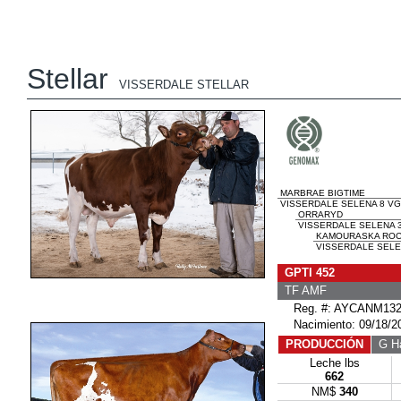
Stellar
VISSERDALE STELLAR
MARBRAE BIGTIME
VISSERDALE SELENA 8 VG-
ORRARYD
VISSERDALE SELENA 3 
KAMOURASKA ROC
VISSERDALE SELEN
GPTI 452
TF AMF
Reg. #: AYCANM132
Nacimiento: 09/18/2
PRODUCCIÓN
G Ha
Leche lbs
662
NM$
340