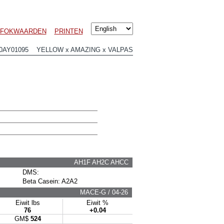
I FOKWAARDEN
PRINTEN
0AY01095 YELLOW x AMAZING x VALPAS
AH1F AH2C AHCC
DMS:
Beta Casein: A2A2
MACE-G / 04-26
Eiwit lbs
Eiwit %
76
+0.04
GM$
524