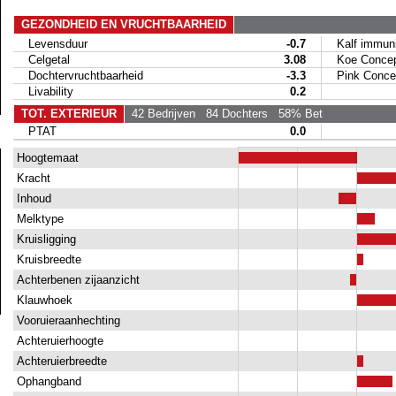
GEZONDHEID EN VRUCHTBAARHEID
Levensduur
-0.7
Kalf immunit
Celgetal
3.08
Koe Concep
Dochtervruchtbaarheid
-3.3
Pink Concep
Livability
0.2
TOT. EXTERIEUR
42 Bedrijven
84 Dochters
58% Bet
PTAT
0.0
Hoogtemaat
Kracht
Inhoud
Melktype
Kruisligging
Kruisbreedte
Achterbenen zijaanzicht
Klauwhoek
Vooruieraanhechting
Achteruierhoogte
Achteruierbreedte
Ophangband