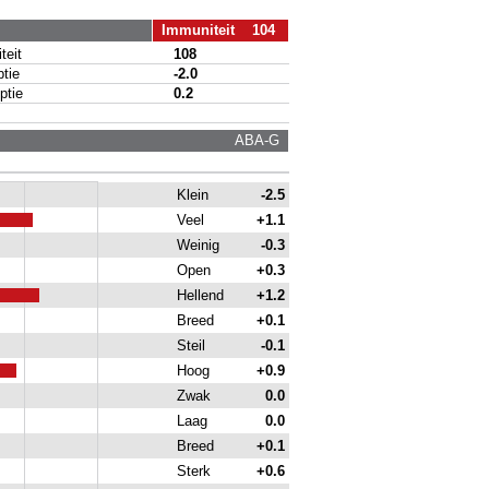
Immuniteit 104
eit
108
tie
-2.0
tie
0.2
ABA-G
Klein
-2.5
Veel
+1.1
Weinig
-0.3
Open
+0.3
Hellend
+1.2
Breed
+0.1
Steil
-0.1
Hoog
+0.9
Zwak
0.0
Laag
0.0
Breed
+0.1
Sterk
+0.6