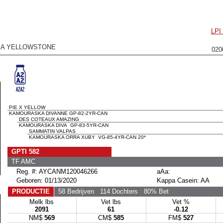
LP
A YELLOWSTONE
020
PIE X YELLOW
KAMOURASKA DIVANNE GP-82-2YR-CAN
DES COTEAUX AMAZING
KAMOURASKA DIVA GP-83-5YR-CAN
SAMMATIN VALPAS
KAMOURASKA ORRA XUBY VG-85-4YR-CAN 20*
GPTI 582
TF AMC
Reg. #: AYCANM120046266
aAa:
Geboren: 01/13/2020
Kappa Casein: AA
PRODUCTIE
58 Bedrijven
114 Dochters
80% Bet
Melk lbs
Vet lbs
Vet %
2091
61
-0.12
NM$
569
CM$
585
FM$
527