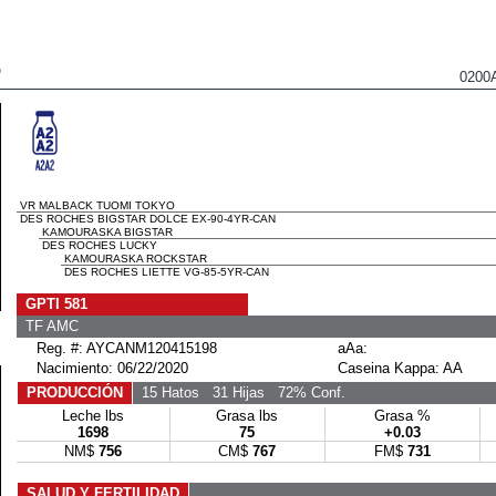
O
0200
VR MALBACK TUOMI TOKYO
DES ROCHES BIGSTAR DOLCE EX-90-4YR-CAN
KAMOURASKA BIGSTAR
DES ROCHES LUCKY
KAMOURASKA ROCKSTAR
DES ROCHES LIETTE VG-85-5YR-CAN
GPTI 581
TF AMC
Reg. #: AYCANM120415198
aAa:
Nacimiento: 06/22/2020
Caseina Kappa: AA
PRODUCCIÓN
15 Hatos
31 Hijas
72% Conf.
Leche lbs
Grasa lbs
Grasa %
1698
75
+0.03
NM$
756
CM$
767
FM$
731
SALUD Y FERTILIDAD