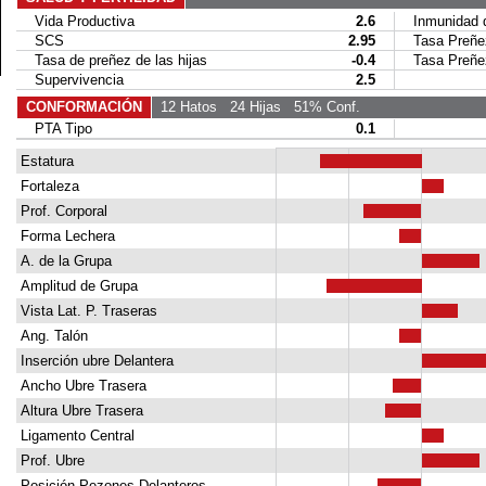
Vida Productiva
2.6
Inmunidad de
SCS
2.95
Tasa Preñez
Tasa de preñez de las hijas
-0.4
Tasa Preñez 
Supervivencia
2.5
CONFORMACIÓN
12 Hatos
24 Hijas
51% Conf.
PTA Tipo
0.1
Estatura
Fortaleza
Prof. Corporal
Forma Lechera
A. de la Grupa
Amplitud de Grupa
Vista Lat. P. Traseras
Ang. Talón
Inserción ubre Delantera
Ancho Ubre Trasera
Altura Ubre Trasera
Ligamento Central
Prof. Ubre
Posición Pezones Delanteros