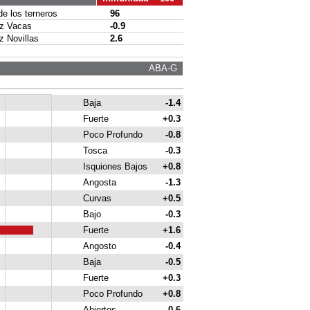
 los terneros
96
 Vacas
-0.9
Novillas
2.6
ABA-G
Baja
-1.4
Fuerte
+0.3
Poco Profundo
-0.8
Tosca
-0.3
Isquiones Bajos
+0.8
Angosta
-1.3
Curvas
+0.5
Bajo
-0.3
Fuerte
+1.6
Angosto
-0.4
Baja
-0.5
Fuerte
+0.3
Poco Profundo
+0.8
Abiertos
-0.6