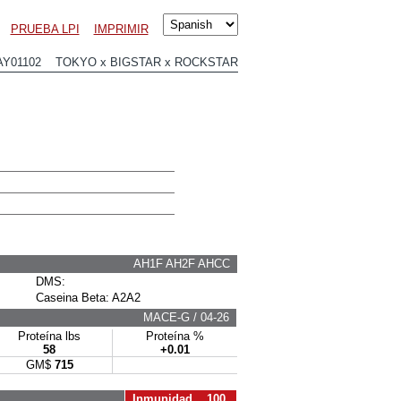
PRUEBA LPI
IMPRIMIR
AY01102 TOKYO x BIGSTAR x ROCKSTAR
AH1F AH2F AHCC
DMS:
Caseina Beta: A2A2
MACE-G / 04-26
Proteína lbs
Proteína %
58
+0.01
GM$
715
Inmunidad 100