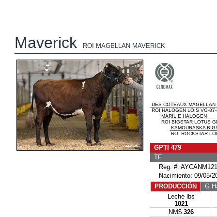
Maverick
ROI MAGELLAN MAVERICK
DES COTEAUX MAGELLAN
ROI HALOGEN LOIS VG-87
MARILIE HALOGEN
ROI BIGSTAR LOTUS G
KAMOURASKA BIG
ROI ROCKSTAR LOLI
GPTI 479
TF
Reg. #: AYCANM121
Nacimiento: 09/05/2
PRODUCCIÓN
G Ha
Leche lbs
1021
NM$
326