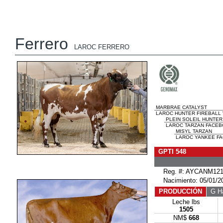
Ferrero
LAROC FERRERO
MARBRAE CATALYST
LAROC HUNTER FIREBALL V
PLEIN SOLEIL HUNTER
LAROC TARZAN FACEB
MISYL TARZAN
LAROC YANKEE FA
GPTI 548
Reg. #: AYCANM121
Nacimiento: 05/01/2
PRODUCCIÓN
G Ha
Leche lbs
1505
NM$
668