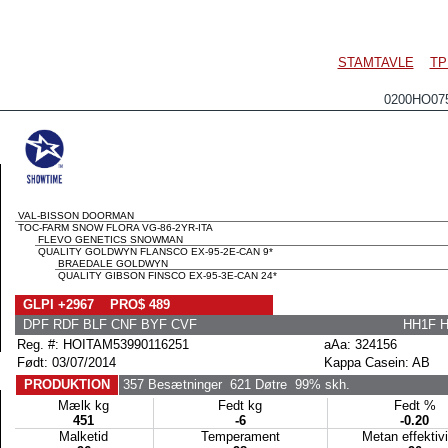
STAMTAVLE
TP
0200HO0
VAL-BISSON DOORMAN
TOC-FARM SNOW FLORA VG-86-2YR-ITA
FLEVO GENETICS SNOWMAN
QUALITY GOLDWYN FLANSCO EX-95-2E-CAN 9*
BRAEDALE GOLDWYN
QUALITY GIBSON FINSCO EX-95-3E-CAN 24*
GLPI +2967 PRO$ 489
DPF RDF BLF CNF BYF CVF
HH1F 
Reg. #: HOITAM53990116251
aAa: 324156
Født: 03/07/2014
Kappa Casein: AB
PRODUKTION
357 Besætninger
621 Døtre
99% skh.
Mælk kg
Fedt kg
Fedt %
451
-6
-0.20
Malketid
Temperament
Metan effektiv