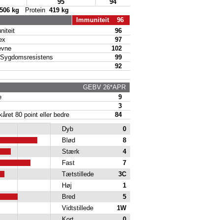
95
94
506 kg
Protein
419 kg
Immuniteit 96
iteit
96
ex
97
vne
102
Sygdomsresistens
99
92
GEBV 26*APR
e
9
3
ret 80 point eller bedre
84
Dyb
0
Blød
8
Stærk
4
Fast
7
Tætstillede
3C
Høj
1
Bred
5
Vidtstillede
1W
Kort
0