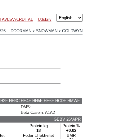
I AVLSVÆRDITAL
Udskriv
7526 DOORMAN x SNOWMAN x GOLDWYN
HH2F HH3C HH4F HH5F HH6F HCDF HMWF
DMS:
Beta Casein: A1A2
GEBV 26*APR
Protein kg
Protein %
18
+0.02
itet
Foder Effektivitet
BMR