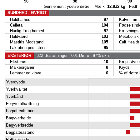
96
98
90
Gennemsnit ydelse døtre Mælk
12,832 kg
Fedt
SUNDHED I ØVRIGT
Holdbarhed
97
Kalve immun
Celletal
104
Fødselsind
Hunlig Frugtbarhed
97
Kælvningse
Huldværdi
103
Metabolisk 
Mastitis Modstand
105
Calf Health
Laktation persistens
95
EKSTERIØR
322 Besætninger
601 Døtre
97% skh.
Eksteriør
10
Kropsstyrk
Malkeorganer
8
Kryds
Lemmer og klove
6
% af døtre kå
Yverdybde
Yverkvalitet
Yverbånd
Foryvertilhæftning
Forpatteafstand
Bagyverhøjde
Bagyverbredde
Bagpatteastand
Pattelængde