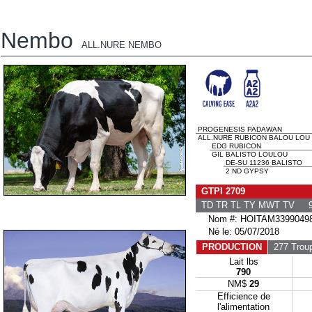
Nembo
ALL.NURE NEMBO
PROGENESIS PADAWAN
ALL.NURE RUBICON BALOU LOU
EDG RUBICON
GIL BALISTO LOULOU
DE-SU 11236 BALISTO
2 ND GYPSY
GTPI 2709
TD TR TL TY MWT TV 9
Nom #: HOITAM33990498
Né le: 05/07/2018
PRODUCTION
277 Trou
Lait lbs
790
NM$
29
Efficience de
l'alimentation