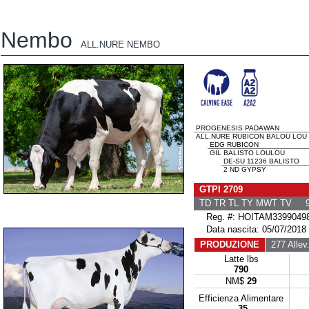
Nembo
ALL.NURE NEMBO
PROGENESIS PADAWAN
ALL.NURE RUBICON BALOU LOU
EDG RUBICON
GIL BALISTO LOULOU
DE-SU 11236 BALISTO
2 ND GYPSY
GTPI 2709
TD TR TL TY MWT TV 9
Reg. #: HOITAM3399049
Data nascita: 05/07/2018
PRODUZIONE
277 Allev
Latte lbs
790
NM$
29
Efficienza Alimentare
-35