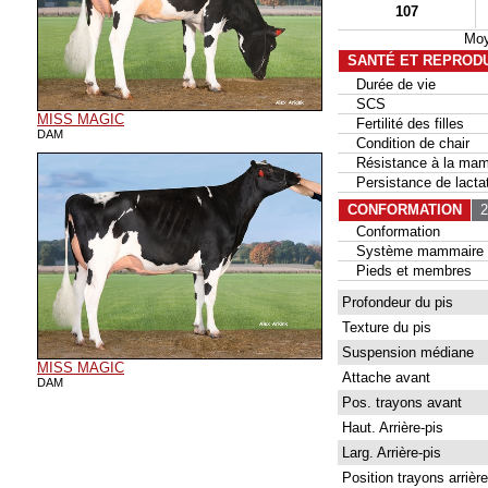
107
Moy
SANTÉ ET REPROD
Durée de vie
SCS
MISS MAGIC
Fertilité des filles
DAM
Condition de chair
Résistance à la mam
Persistance de lactat
CONFORMATION
24
Conformation
Système mammaire
Pieds et membres
Profondeur du pis
Texture du pis
Suspension médiane
MISS MAGIC
Attache avant
DAM
Pos. trayons avant
Haut. Arrière-pis
Larg. Arrière-pis
Position trayons arrière