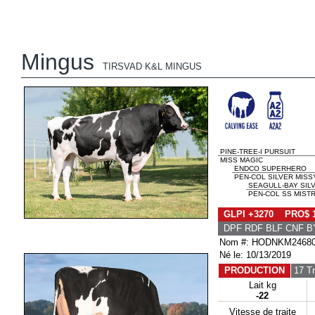
Mingus
TIRSVAD K&L MINGUS
PINE-TREE-I PURSUIT
MISS MAGIC
ENDCO SUPERHERO
PEN-COL SILVER MISS
SEAGULL-BAY SIL
PEN-COL SS MIST
GLPI +3270 PRO$ 
DPF RDF BLF CNF B
Nom #: HODNKM24680
Né le: 10/13/2019
PRODUCTION
17 T
Lait kg
-22
Vitesse de traite