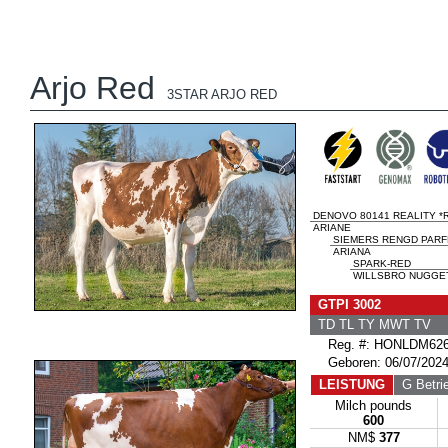
Arjo Red
3STAR ARJO RED
DENOVO 80141 REALITY *
ARIANE
SIEMERS RENGD PARF
ARIANA
SPARK-RED
WILLSBRO NUGGE
GTPI 3002
TD TL TY MWT TV 
Reg. #: HONLDM626
Geboren: 06/07/202
LEISTUNG
G Betri
Milch pounds
600
NM$
377