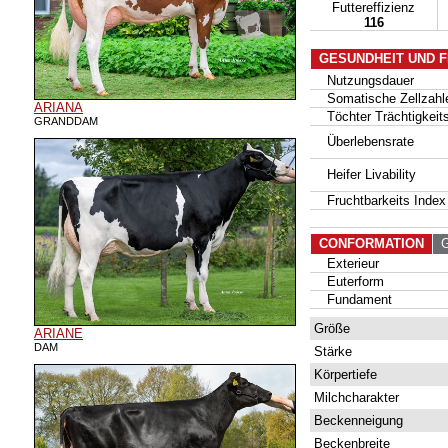
Futtereffizienz
116
GESUNDHEIT UND 
Nutzungsdauer
Somatische Zellzahl
ARIANA
Töchter Trächtigkeits
GRANDDAM
Überlebensrate
Heifer Livability
Fruchtbarkeits Index
CONFORMATION
G 
Exterieur
Euterform
Fundament
Größe
ARIANE
DAM
Stärke
Körpertiefe
Milchcharakter
Beckenneigung
Beckenbreite