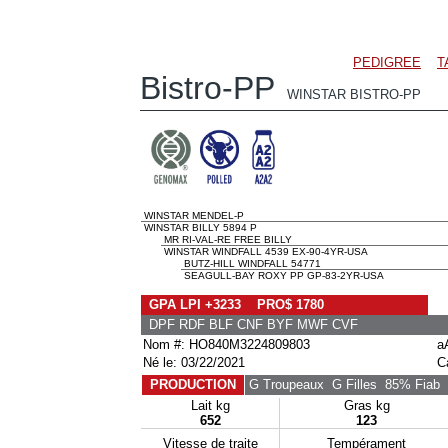
PEDIGREE
T
Bistro-PP
WINSTAR BISTRO-PP
WINSTAR MENDEL-P
WINSTAR BILLY 5894 P
MR RI-VAL-RE FREE BILLY
WINSTAR WINDFALL 4539 EX-90-4YR-USA
BUTZ-HILL WINDFALL 54771
SEAGULL-BAY ROXY PP GP-83-2YR-USA
GPA LPI +3233 PRO$ 1780
DPF RDF BLF CNF BYF MWF CVF
Nom #: HO840M3224809803
a
Né le: 03/22/2021
C
PRODUCTION
G Troupeaux
G Filles
85% Fiab
Lait kg
Gras kg
652
123
Vitesse de traite
Tempérament