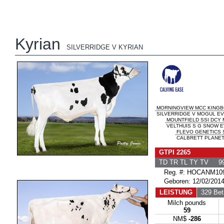
Kyrian
SILVERRIDGE V KYRIAN
MORNINGVIEW MCC KING
SILVERRIDGE V MOGUL EVO
MOUNTFIELD SSI DCY
VELTHUIS S G SNOW E
FLEVO GENETICS
CALBRETT PLANET 
GTPI 2265
TD TR TL TY TV 99
Reg. #: HOCANM109
Geboren: 12/02/201
LEISTUNG
329 Betr
Milch pounds
59
NM$
-286