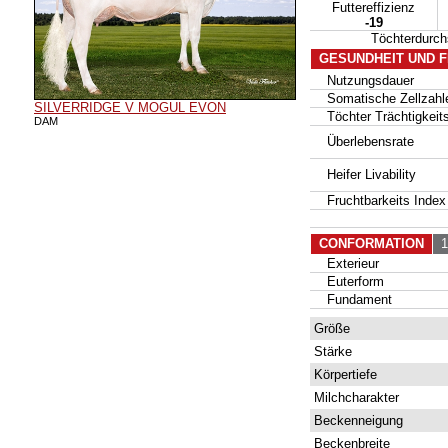
Futtereffizienz
-19
Töchterdurc
GESUNDHEIT UND 
Nutzungsdauer
Somatische Zellzahl
SILVERRIDGE V MOGUL EVON
Töchter Trächtigkeits
DAM
Überlebensrate
Heifer Livability
Fruchtbarkeits Index
CONFORMATION
18
Exterieur
Euterform
Fundament
Größe
Stärke
Körpertiefe
Milchcharakter
Beckenneigung
Beckenbreite