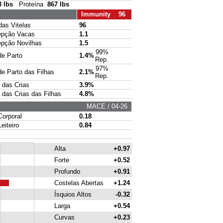
3 lbs
Proteína
867 lbs
Immunity 96
s Vitelas
96
pção Vacas
1.1
ção Novilhas
1.5
99%
e Parto
1.4%
Rep.
97%
 Parto das Filhas
2.1%
Rep.
das Crias
3.9%
das Crias das Filhas
4.8%
MACE / 04-26
rporal
0.18
iteiro
0.84
Alta
+0.97
Forte
+0.52
Profundo
+0.91
Costelas Abertas
+1.24
Ísquios Altos
-0.32
Larga
+0.54
Curvas
+0.23