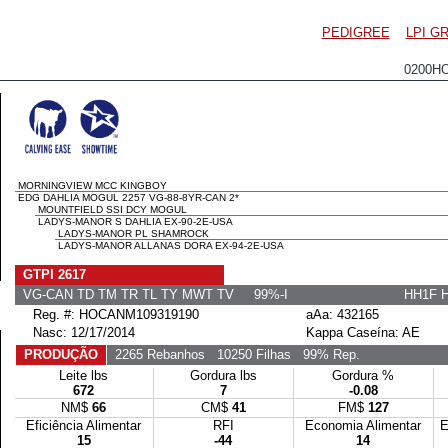
PEDIGREE
LPI G
0200H
MORNINGVIEW MCC KINGBOY
EDG DAHLIA MOGUL 2257 VG-88-8YR-CAN 2*
MOUNTFIELD SSI DCY MOGUL
LADYS-MANOR S DAHLIA EX-90-2E-USA
LADYS-MANOR PL SHAMROCK
LADYS-MANOR ALLANAS DORA EX-94-2E-USA
GTPI 2617
VG-CAN TD TM TR TL TY MWT TV 99%-I
HH1F 
Reg. #: HOCANM109319190
aAa: 432165
Nasc: 12/17/2014
Kappa Caseína: AE
PRODUÇÃO
2265 Rebanhos
10250 Filhas
99% Rep.
Leite lbs
Gordura lbs
Gordura %
672
7
-0.08
NM$
66
CM$
41
FM$
127
Eficiência Alimentar
RFI
Economia Alimentar
E
15
-44
14