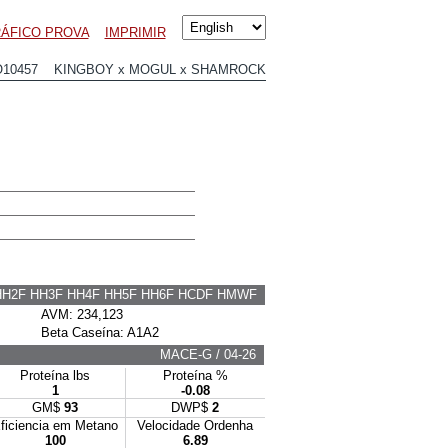
RÁFICO PROVA
IMPRIMIR
O10457 KINGBOY x MOGUL x SHAMROCK
HH2F HH3F HH4F HH5F HH6F HCDF HMWF
AVM: 234,123
Beta Caseína: A1A2
MACE-G / 04-26
Proteína lbs
Proteína %
1
-0.08
GM$
93
DWP$
2
ficiencia em Metano
Velocidade Ordenha
100
6.89