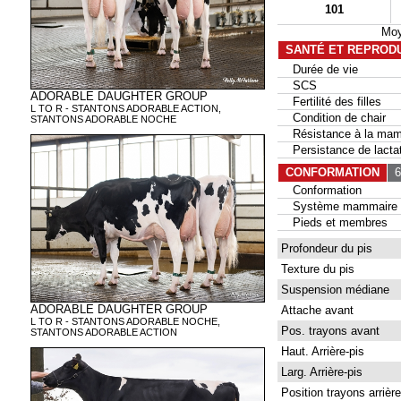
101
Moy
SANTÉ ET REPROD
Durée de vie
SCS
ADORABLE DAUGHTER GROUP
Fertilité des filles
L TO R - STANTONS ADORABLE ACTION,
Condition de chair
STANTONS ADORABLE NOCHE
Résistance à la mam
Persistance de lactat
CONFORMATION
64
Conformation
Système mammaire
Pieds et membres
Profondeur du pis
Texture du pis
Suspension médiane
ADORABLE DAUGHTER GROUP
Attache avant
L TO R - STANTONS ADORABLE NOCHE,
Pos. trayons avant
STANTONS ADORABLE ACTION
Haut. Arrière-pis
Larg. Arrière-pis
Position trayons arrière