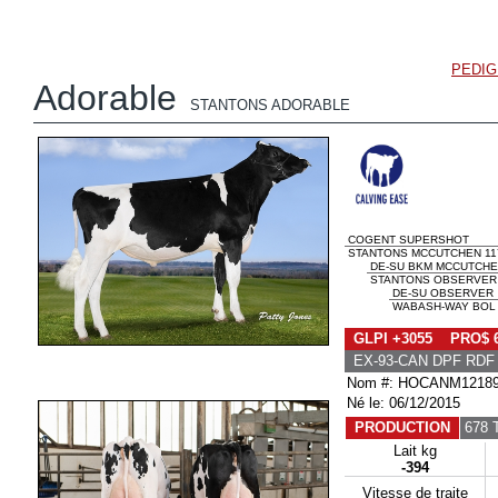
PEDI
Adorable
STANTONS ADORABLE
COGENT SUPERSHOT
STANTONS MCCUTCHEN 117
DE-SU BKM MCCUTCHE
STANTONS OBSERVER E
DE-SU OBSERVER
WABASH-WAY BOL E
GLPI +3055 PRO$ 
EX-93-CAN DPF RDF 
Nom #: HOCANM1218
Né le: 06/12/2015
PRODUCTION
678 
Lait kg
-394
Vitesse de traite