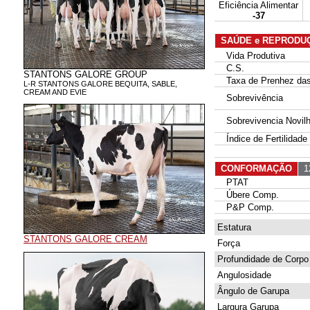
Eficiência Alimentar
-37
SAÚDE e REPRODU
Vida Produtiva
C.S.
STANTONS GALORE GROUP
Taxa de Prenhez das 
L-R STANTONS GALORE BEQUITA, SABLE,
CREAM AND EVIE
Sobrevivência
Sobrevivencia Novil
Índice de Fertilidade
CONFORMAÇÃO
12
PTAT
Úbere Comp.
P&P Comp.
Estatura
STANTONS GALORE CREAM
Força
Profundidade de Corpo
Angulosidade
Ângulo de Garupa
Largura Garupa