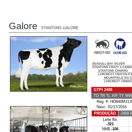
Galore
STANTONS GALORE
SEAGULL-BAY SILVER
STANTONS CRAZY 4 CAMAR
STANTONS CAMARO
LARCREST CRAYON EX-
MOUNTFIELD SSI 
LARCREST CRIMSON
GTPI 2488
TD TR TL XIF TY M
Reg. #: HO840M313
Nasc: 01/17/2016
PRODUÇÃO
2408 R
Leite lbs
-321
NM$
-106