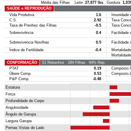
Média das Filhas Leite
27,877 lbs
Gordura
1,03
SAÚDE e REPRODUÇÃO
Vida Produtiva
1.6
Imunidade da
C.S.
2.92
Taxa Conce
Taxa de Prenhez das Filhas
-0.5
Taxa Concep
Sobrevivência
0.4
Facilidade d
Sobrevivencia Novilhas
0.5
Facilidade de
Índice de Fertilidade
-0.4
Mortalidade 
Mortalidade 
CONFORMAÇÃO
51 Rebanhos
284 Filhas
94% Rep.
PTAT
0.19
Composto Co
Úbere Comp.
0.53
Composto Le
P&P Comp.
-0.48
Estatura
Força
Profundidade de Corpo
Angulosidade
Ângulo de Garupa
Largura Garupa
Pernas Vistas de Lado