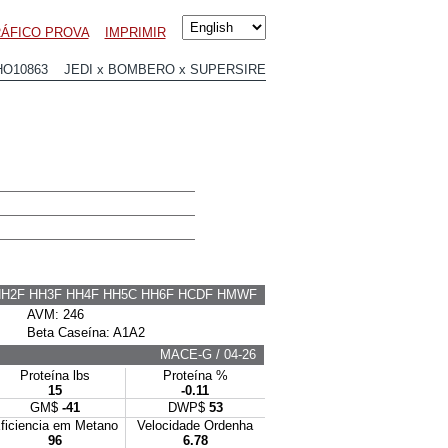
RÁFICO PROVA
IMPRIMIR
HO10863 JEDI x BOMBERO x SUPERSIRE
HH2F HH3F HH4F HH5C HH6F HCDF HMWF
AVM: 246
Beta Caseína: A1A2
MACE-G / 04-26
Proteína lbs
Proteína %
15
-0.11
GM$
-41
DWP$
53
ficiencia em Metano
Velocidade Ordenha
96
6.78