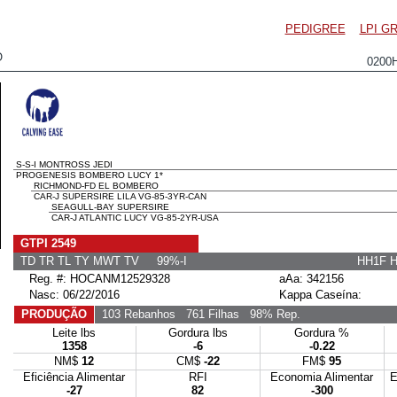
PEDIGREE
LPI G
O
0200
S-S-I MONTROSS JEDI
PROGENESIS BOMBERO LUCY 1*
RICHMOND-FD EL BOMBERO
CAR-J SUPERSIRE LILA VG-85-3YR-CAN
SEAGULL-BAY SUPERSIRE
CAR-J ATLANTIC LUCY VG-85-2YR-USA
GTPI 2549
TD TR TL TY MWT TV 99%-I
HH1F 
Reg. #: HOCANM12529328
aAa: 342156
Nasc: 06/22/2016
Kappa Caseína:
PRODUÇÃO
103 Rebanhos
761 Filhas
98% Rep.
Leite lbs
Gordura lbs
Gordura %
1358
-6
-0.22
NM$
12
CM$
-22
FM$
95
Eficiência Alimentar
RFI
Economia Alimentar
E
-27
82
-300