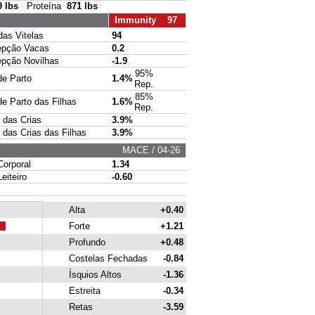
9 lbs
Proteína
871 lbs
Immunity 97
s Vitelas
94
pção Vacas
0.2
ção Novilhas
-1.9
95%
e Parto
1.4%
Rep.
85%
 Parto das Filhas
1.6%
Rep.
das Crias
3.9%
das Crias das Filhas
3.9%
MACE / 04-26
rporal
1.34
iteiro
-0.60
Alta
+0.40
Forte
+1.21
Profundo
+0.48
Costelas Fechadas
-0.84
Ísquios Altos
-1.36
Estreita
-0.34
Retas
-3.59