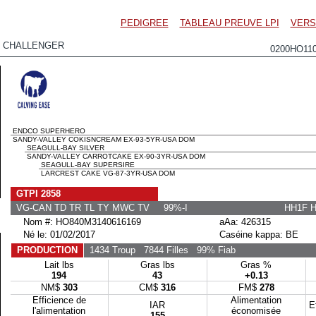
PEDIGREE
TABLEAU PREUVE LPI
VERS
Y CHALLENGER
0200HO11
ENDCO SUPERHERO
SANDY-VALLEY COKISNCREAM EX-93-5YR-USA DOM
SEAGULL-BAY SILVER
SANDY-VALLEY CARROTCAKE EX-90-3YR-USA DOM
SEAGULL-BAY SUPERSIRE
LARCREST CAKE VG-87-3YR-USA DOM
GTPI 2858
VG-CAN TD TR TL TY MWC TV 99%-I
HH1F 
Nom #: HO840M3140616169
aAa: 426315
Né le: 01/02/2017
Caséine kappa: BE
PRODUCTION
1434 Troup
7844 Filles
99% Fiab
Lait lbs
Gras lbs
Gras %
194
43
+0.13
NM$
303
CM$
316
FM$
278
Efficience de
Alimentation
IAR
E
l'alimentation
économisée
155