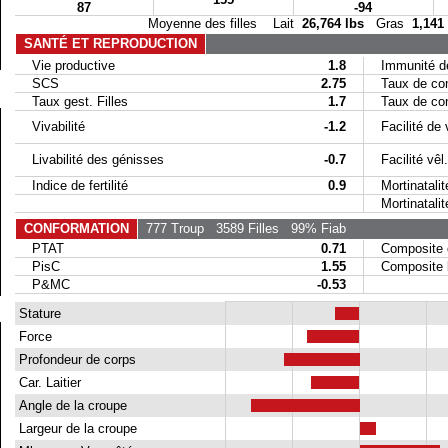
87
-94
Moyenne des filles Lait
26,764 lbs
Gras
1,141
SANTÉ ET REPRODUCTION
Vie productive
1.8
Immunité de
SCS
2.75
Taux de conc
Taux gest. Filles
1.7
Taux de conc
Vivabilité
-1.2
Facilité de 
Livabilité des génisses
-0.7
Facilité vêl. 
Indice de fertilité
0.9
Mortinatalit
Mortinatalité 
CONFORMATION
777 Troup
3589 Filles
99% Fiab
PTAT
0.71
Composite 
PisC
1.55
Composite la
P&MC
-0.53
Stature
Force
Profondeur de corps
Car. Laitier
Angle de la croupe
Largeur de la croupe