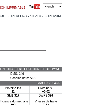
ION IMPRIMABLE
028 SUPERHERO x SILVER x SUPERSIRE
HH2F HH3F HH4F HH5F HH6F HCDF HMWC
DMS: 246
Caséine bêta: A1A2
MACE-G / 04-26
Protéine lbs
Protéine %
11
+0.02
GM$
317
DWP$
396
fficience du méthane
Vitesse de traite
102
7.12