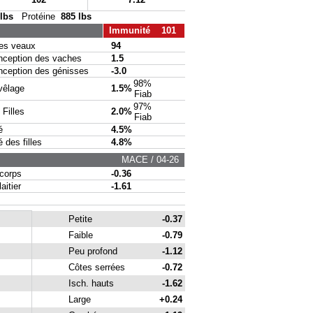
 lbs
Protéine
885 lbs
Immunité 101
s veaux
94
eption des vaches
1.5
eption des génisses
-3.0
98%
vêlage
1.5%
Fiab
97%
Filles
2.0%
Fiab
é
4.5%
des filles
4.8%
MACE / 04-26
corps
-0.36
itier
-1.61
Petite
-0.37
Faible
-0.79
Peu profond
-1.12
Côtes serrées
-0.72
Isch. hauts
-1.62
Large
+0.24