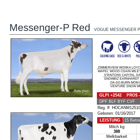
Messenger-P Red
VOGUE MESSENGER P
ZIMMERVIEW WONKA LOYO
MAPEL WOOD CGAIN MILEY 
STANTONS CAPITAL GA
SNOWBIZ EARNHARDT M
DA-SO-BURN MOM 
VENTURE SNOW MUS
GLPI +2542 PRO$ -
DPF BLF BYF CVF
Reg. #: HOCANM1251
Geboren: 01/16/2017
LEISTUNG
15 Betri
Milch kg
388
Melkbarkeit