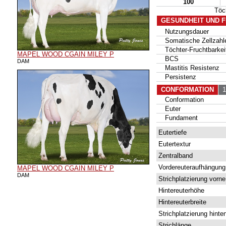
100
Töc
GESUNDHEIT UND 
Nutzungsdauer
Somatische Zellzahl
Töchter-Fruchtbarkei
MAPEL WOOD CGAIN MILEY P
BCS
DAM
Mastitis Resistenz
Persistenz
CONFORMATION
17
Conformation
Euter
Fundament
Eutertiefe
Eutertextur
Zentralband
Vordereuteraufhängung
MAPEL WOOD CGAIN MILEY P
DAM
Strichplatzierung vorne
Hintereuterhöhe
Hintereuterbreite
Strichplatzierung hinte
Strichlänge