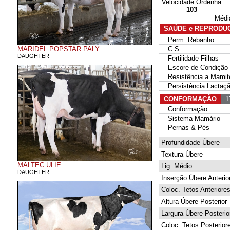
Velocidade Ordenha
103
Médi
SAÚDE e REPRODU
Perm. Rebanho
MARIDEL POPSTAR PALY
C.S.
DAUGHTER
Fertilidade Filhas
Escore de Condição 
Resistência a Mamit
Persistência Lactaç
CONFORMAÇÃO
17
Conformação
Sistema Mamário
Pernas & Pés
Profundidade Úbere
Textura Úbere
MALTEC ULIE
Lig. Médio
DAUGHTER
Inserção Úbere Anterio
Coloc. Tetos Anteriore
Altura Úbere Posterior
Largura Úbere Posterio
Coloc. Tetos Posterior