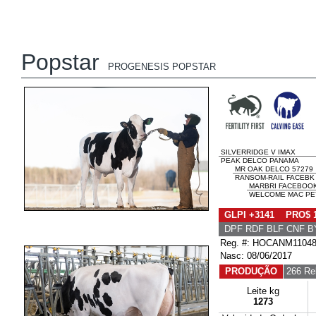
Popstar
PROGENESIS POPSTAR
SILVERRIDGE V IMAX
PEAK DELCO PANAMA
MR OAK DELCO 57279
RANSOM-RAIL FACEBK 
MARBRI FACEBOO
WELCOME MAC PEY
GLPI +3141 PRO$ 
DPF RDF BLF CNF B
Reg. #: HOCANM1104
Nasc: 08/06/2017
PRODUÇÃO
266 Re
Leite kg
1273