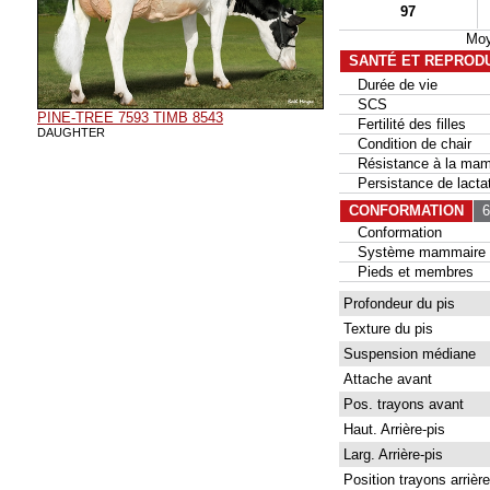
97
Moy
SANTÉ ET REPROD
Durée de vie
SCS
PINE-TREE 7593 TIMB 8543
Fertilité des filles
DAUGHTER
Condition de chair
Résistance à la mam
Persistance de lactat
CONFORMATION
67
Conformation
Système mammaire
Pieds et membres
Profondeur du pis
Texture du pis
Suspension médiane
Attache avant
Pos. trayons avant
Haut. Arrière-pis
Larg. Arrière-pis
Position trayons arrière