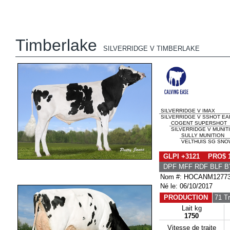
Timberlake
SILVERRIDGE V TIMBERLAKE
SILVERRIDGE V IMAX
SILVERRIDGE V SSHOT EAR
COGENT SUPERSHOT
SILVERRIDGE V MUNITI
SULLY MUNITION
VELTHUIS SG SNOW
GLPI +3121 PRO$ 
DPF MFF RDF BLF B
Nom #: HOCANM1277
Né le: 06/10/2017
PRODUCTION
71 T
Lait kg
1750
Vitesse de traite