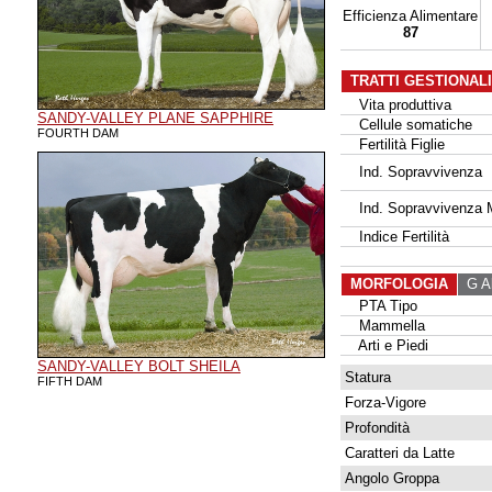
Efficienza Alimentare
87
TRATTI GESTIONAL
Vita produttiva
SANDY-VALLEY PLANE SAPPHIRE
Cellule somatiche
FOURTH DAM
Fertilità Figlie
Ind. Sopravvivenza
Ind. Sopravvivenza 
Indice Fertilità
MORFOLOGIA
G Al
PTA Tipo
Mammella
Arti e Piedi
SANDY-VALLEY BOLT SHEILA
Statura
FIFTH DAM
Forza-Vigore
Profondità
Caratteri da Latte
Angolo Groppa