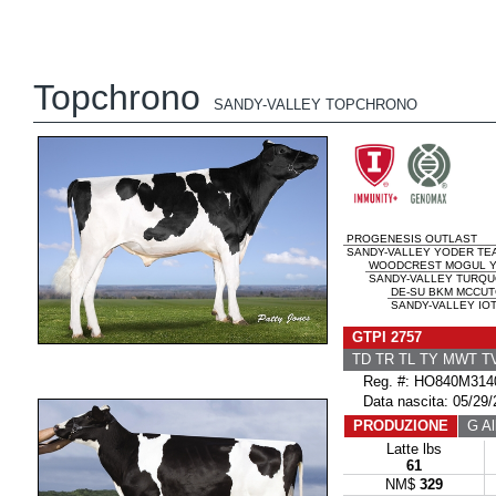
Topchrono
SANDY-VALLEY TOPCHRONO
PROGENESIS OUTLAST
SANDY-VALLEY YODER TE
WOODCREST MOGUL 
SANDY-VALLEY TURQUO
DE-SU BKM MCCUT
SANDY-VALLEY IOT
GTPI 2757
TD TR TL TY MWT 
Reg. #: HO840M314
Data nascita: 05/29/
PRODUZIONE
G All
Latte lbs
61
NM$
329