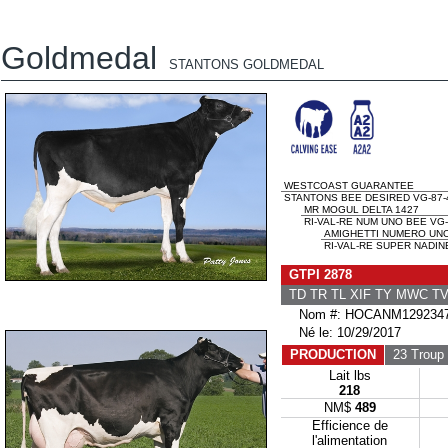
Goldmedal
STANTONS GOLDMEDAL
WESTCOAST GUARANTEE
STANTONS BEE DESIRED VG-87-4
MR MOGUL DELTA 1427
RI-VAL-RE NUM UNO BEE VG-
AMIGHETTI NUMERO UN
RI-VAL-RE SUPER NADINE
GTPI 2878
TD TR TL XIF TY MWC T
Nom #: HOCANM129234
Né le: 10/29/2017
PRODUCTION
23 Troup
Lait lbs
218
NM$
489
Efficience de
l'alimentation