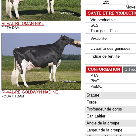
155
Moyen
SANTÉ ET REPRODUCTI
Vie productive
RI-VAL-RE OMAN NIKE
SCS
FIFTH DAM
Taux gest. Filles
Vivabilité
Livabilité des génisses
Indice de fertilité
CONFORMATION
3 Tro
PTAT
PisC
P&MC
RI-VAL-RE GOLDWYN NADINE
Stature
FOURTH DAM
Force
Profondeur de corps
Car. Laitier
Angle de la croupe
Largeur de la croupe