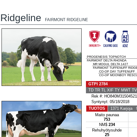
Ridgeline
FAIRMONT RIDGELINE
PROGENESIS TOPNOTCH
FAIRMONT DELTA RHONDA
MR MOGUL DELTA 1427
FAIRMONT TUFFENUFF RIDGE
CO-OP DAY TUFFENUFF
CO-OP MOONBOY RESCUE
GTPI 2784
TD TR TL XIF TY MWT T
Rek #: HO840M31504521
Syntynyt: 05/18/2018
TUOTOS
1371 Karjoja
97
Maito paunaa
753
NM$
234
Rehuhyötysuhde
25