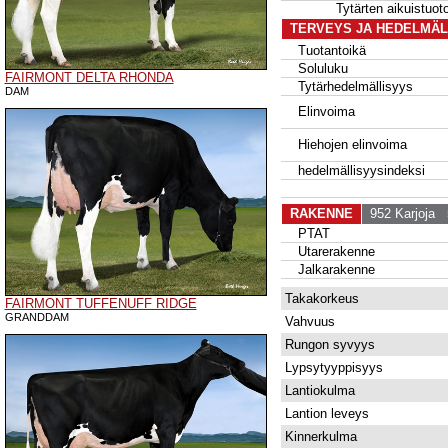
Tytärten aikuistu
TERVEYS JA HEDELMÄL
Tuotantoikä
Soluluku
FAIRMONT DELTA RHONDA
Tytärhedelmällisyys
DAM
Elinvoima
Hiehojen elinvoima
hedelmällisyysindeksi
RAKENNE
952 Karjoja
5
PTAT
Utarerakenne
Jalkarakenne
Takakorkeus
FAIRMONT TUFFENUFF RIDGE
GRANDDAM
Vahvuus
Rungon syvyys
Lypsytyyppisyys
Lantiokulma
Lantion leveys
Kinnerkulma