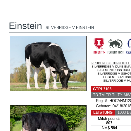
Einstein
SILVERRIDGE V EINSTEIN
PROGENESIS TOPNOTCH
SILVERRIDGE V DUKE EMAI
S-S-I MONTROSS DUKE
SILVERRIDGE V SSHOT 
COGENT SUPERSH
SILVERRIDGE V MU
GTPI 3163
TD TM TR TL TY MW
Reg. #: HOCANM128
Geboren: 04/18/201
LEISTUNG
1003 Be
Milch pounds
803
NM$
584