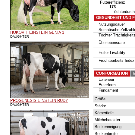
Futtereffizienz
173
Töchterdurc
GESUNDHEIT UND 
Nutzungsdauer
Somatische Zellzahl
HOKOVIT EINSTEIN GENIA 1
Töchter Trächtigkeits
DAUGHTER
Überlebensrate
Heifer Livability
Fruchtbarkeits Index
CONFORMATION
60
Exterieur
Euterform
Fundament
Größe
PROGENESIS EINSTEIN RUDY
DAUGHTER
Stärke
Körpertiefe
Milchcharakter
Beckenneigung
Beckenbreite