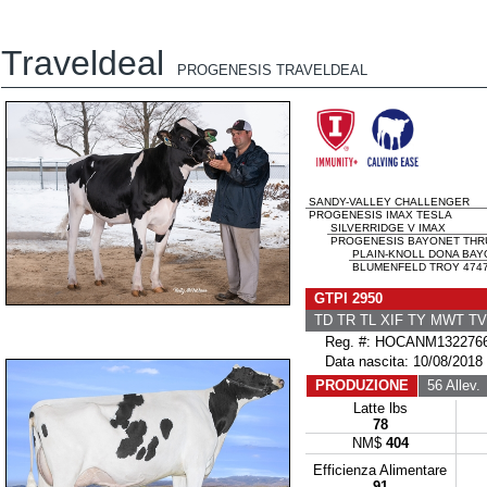
Traveldeal
PROGENESIS TRAVELDEAL
SANDY-VALLEY CHALLENGER
PROGENESIS IMAX TESLA
SILVERRIDGE V IMAX
PROGENESIS BAYONET THRUS
PLAIN-KNOLL DONA BAY
BLUMENFELD TROY 4747
GTPI 2950
TD TR TL XIF TY MWT T
Reg. #: HOCANM132276
Data nascita: 10/08/2018
PRODUZIONE
56 Allev.
Latte lbs
78
NM$
404
Efficienza Alimentare
91