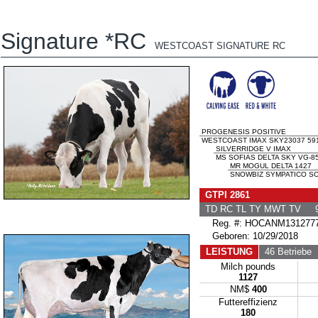
Signature *RC
WESTCOAST SIGNATURE RC
PROGENESIS POSITIVE
WESTCOAST IMAX SKY23037 5915
SILVERRIDGE V IMAX
MS SOFIAS DELTA SKY VG-85
MR MOGUL DELTA 1427
SNOWBIZ SYMPATICO SOF
GTPI 2861
TD RC TL TY MWT TV 9
Reg. #: HOCANM131277
Geboren: 10/29/2018
LEISTUNG
46 Betriebe
7
Milch pounds
1127
NM$
400
Futtereffizienz
180