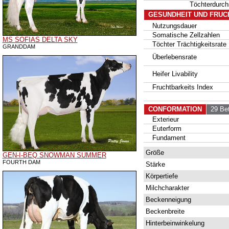
Töchterdurc
GESUNDHEIT UND FRUC
Nutzungsdauer
Somatische Zellzahlen
MS SOFIAS DELTA SKY
Töchter Trächtigkeitsrate
GRANDDAM
Überlebensrate
Heifer Livability
Fruchtbarkeits Index
CONFORMATION
29 Bet
Exterieur
Euterform
Fundament
Größe
GEN-I-BEQ SNOWMAN SUMMER
FOURTH DAM
Stärke
Körpertiefe
Milchcharakter
Beckenneigung
Beckenbreite
Hinterbeinwinkelung