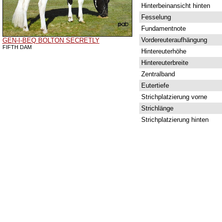
Hinterbeinansicht hinten
Fesselung
Fundamentnote
Vordereuteraufhängung
GEN-I-BEQ BOLTON SECRETLY
FIFTH DAM
Hintereuterhöhe
Hintereuterbreite
Zentralband
Eutertiefe
Strichplatzierung vorne
Strichlänge
Strichplatzierung hinten