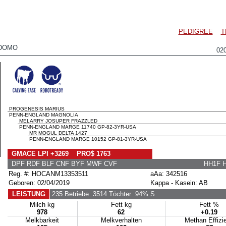
PEDIGREE
T
DOMO
02
PROGENESIS MARIUS
PENN-ENGLAND MAGNOLIA
MELARRY JOSUPER FRAZZLED
PENN-ENGLAND MARGE 11740 GP-82-3YR-USA
MR MOGUL DELTA 1427
PENN-ENGLAND MARGE 10152 GP-81-3YR-USA
GMACE LPI +3269 PRO$ 1763
DPF RDF BLF CNF BYF MWF CVF
HH1F 
Reg. #: HOCANM13353511
aAa: 342516
Geboren: 02/04/2019
Kappa - Kasein: AB
LEISTUNG
235 Betriebe
3514 Töchter
94% S
Milch kg
Fett kg
Fett %
978
62
+0.19
Melkbarkeit
Melkverhalten
Methan Effizi