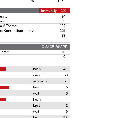
97
107
Immunity 100
nity
94
auf
105
uf Töchter
102
 Krankheitsresistenz
105
97
GMACE 26*APR
Kraft
-6
0
hoch
4S
grob
-3
schwach
-1
fest
5
weit
0
hoch
4
breit
2
weit
0
kurz
3S