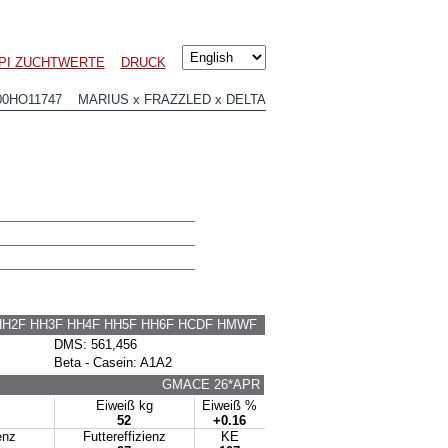
PI ZUCHTWERTE
DRUCK
00HO11747 MARIUS x FRAZZLED x DELTA
HH2F HH3F HH4F HH5F HH6F HCDF HMWF
DMS: 561,456
Beta - Casein: A1A2
GMACE 26*APR
Eiweiß kg
Eiweiß %
52
+0.16
enz
Futtereffizienz
KE