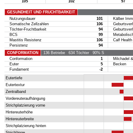
105
102
97
GESUNDHEIT UND FRUCHTBARKEIT
Nutzungsdauer
101
Kälber Immu
Somatische Zellzahlen
106
Geburtsverl
Töchter-Fruchtbarkeit
94
Geburtsverla
BCS
99
Metabolische
Mastitis Resistenz
106
Calf Health
Persistenz
94
CONFORMATION
136 Betriebe
634 Töchter
90% S
Conformation
1
Milchadel & 
Euter
5
Becken
Fundament
-2
Eutertiefe
Eutertextur
Zentralband
Vordereuteraufhängung
Strichplatzierung vorne
Hintereuterhöhe
Hintereuterbreite
Strichplatzierung hinten
Strichlänge