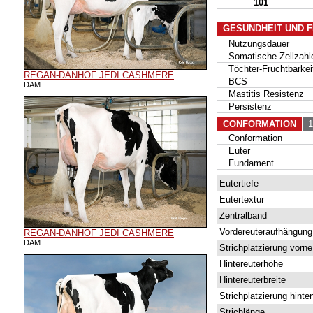
101
GESUNDHEIT UND 
Nutzungsdauer
Somatische Zellzahl
Töchter-Fruchtbarkei
REGAN-DANHOF JEDI CASHMERE
BCS
DAM
Mastitis Resistenz
Persistenz
CONFORMATION
10
Conformation
Euter
Fundament
Eutertiefe
Eutertextur
Zentralband
Vordereuteraufhängung
REGAN-DANHOF JEDI CASHMERE
DAM
Strichplatzierung vorne
Hintereuterhöhe
Hintereuterbreite
Strichplatzierung hinte
Strichlänge