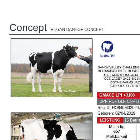
Concept
REGAN-DANHOF CONCEPT
SANDY-VALLEY CHALLENG
REGAN-DANHOF JEDI CASH
S-S-I MONTROSS JEDI
OCD JACEY 2421 EX-9
COYNE-FARMS JAC
LARCREST COLOGN
GMACE LPI +3108 
DPF RDF BLF CNF B
Reg. #: HO840M32020
Geboren: 02/04/2019
LEISTUNG
15 Betri
Milch kg
657
Melkbarkeit