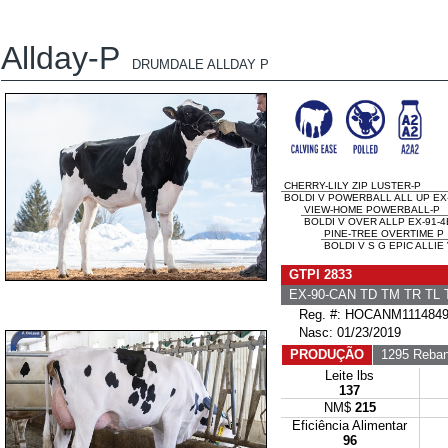
Allday-P
DRUMDALE ALLDAY P
CHERRY-LILY ZIP LUSTER-P
BOLDI V POWERBALL ALL UP EX-
VIEW-HOME POWERBALL-P
BOLDI V OVER ALLP EX-91-4
PINE-TREE OVERTIME P
BOLDI V S G EPIC ALLIE 
GTPI 2833
EX-90-CAN TD TM TR TL
Reg. #: HOCANM1114849
Nasc: 01/23/2019
PRODUÇÃO
1295 Reban
Leite lbs
137
NM$
215
Eficiência Alimentar
96