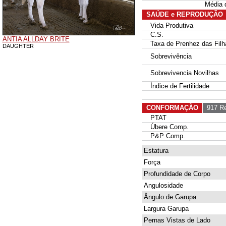
Média 
SAÚDE e REPRODUÇÃO
Vida Produtiva
C.S.
ANTIA ALLDAY BRITE
Taxa de Prenhez das Filh
DAUGHTER
Sobrevivência
Sobrevivencia Novilhas
Índice de Fertilidade
CONFORMAÇÃO
917 Re
PTAT
Úbere Comp.
P&P Comp.
Estatura
Força
Profundidade de Corpo
Angulosidade
Ângulo de Garupa
Largura Garupa
Pernas Vistas de Lado