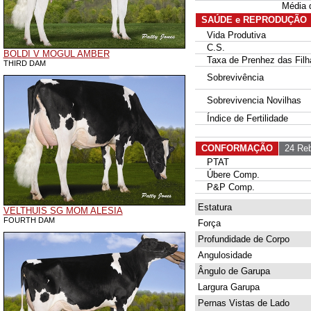
Média 
SAÚDE e REPRODUÇÃO
Vida Produtiva
C.S.
BOLDI V MOGUL AMBER
Taxa de Prenhez das Filh
THIRD DAM
Sobrevivência
Sobrevivencia Novilhas
Índice de Fertilidade
CONFORMAÇÃO
24 Reb
PTAT
Úbere Comp.
P&P Comp.
Estatura
VELTHUIS SG MOM ALESIA
FOURTH DAM
Força
Profundidade de Corpo
Angulosidade
Ângulo de Garupa
Largura Garupa
Pernas Vistas de Lado