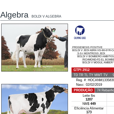
Algebra
BOLDI V ALGEBRA
PROGENESIS POSITIVE
BOLDI V JEDI ABRA VG-88-6YR-C
S-S-I MONTROSS JEDI
BOLDI V BOMBERO AMBITIOU
RICHMOND-FD EL BOMB
BOLDI V MOGUL AMBER V
GTPI 2912
TD TR TL TY MWT TV 9
Reg. #: HOCANM133583
Nasc: 02/02/2019
PRODUÇÃO
74 Rebanh
Leite lbs
1207
NM$
449
Eficiência Alimentar
173