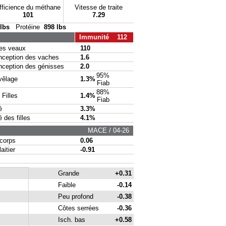
fficience du méthane
Vitesse de traite
101
7.29
 lbs
Protéine
898 lbs
Immunité 112
s veaux
110
eption des vaches
1.6
eption des génisses
2.0
95%
vêlage
1.3%
Fiab
88%
Filles
1.4%
Fiab
é
3.3%
des filles
4.1%
MACE / 04-26
corps
0.06
itier
-0.91
Grande
+0.31
Faible
-0.14
Peu profond
-0.38
Côtes serrées
-0.36
Isch. bas
+0.58