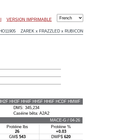
I
VERSION IMPRIMABLE
HO11905 ZAREK x FRAZZLED x RUBICON
HH2F HH3F HH4F HH5F HH6F HCDF HMWF
DMS: 345,234
Caséine bêta: A2A2
MACE-G / 04-26
Protéine lbs
Protéine %
26
+0.03
GM$
543
DWP$
620