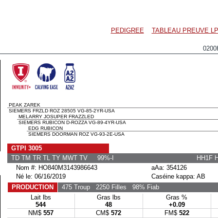
PEDIGREE
TABLEAU PREUVE LP
0200
PEAK ZAREK
SIEMERS FRZLD ROZ 28505 VG-85-2YR-USA
MELARRY JOSUPER FRAZZLED
SIEMERS RUBICON D-ROZZA VG-89-4YR-USA
EDG RUBICON
SIEMERS DOORMAN ROZ VG-93-2E-USA
GTPI 3005
TD TM TR TL TY MWT TV 99%-I
HH1F 
Nom #: HO840M3143986643
aAa: 354126
Né le: 06/16/2019
Caséine kappa: AB
PRODUCTION
475 Troup
2250 Filles
98% Fiab
Lait lbs
Gras lbs
Gras %
544
48
+0.09
NM$
557
CM$
572
FM$
522