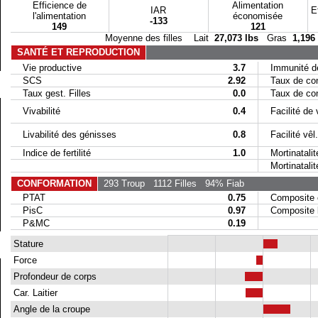
Efficience de
Alimentation
IAR
E
l'alimentation
économisée
-133
149
121
Moyenne des filles Lait
27,073 lbs
Gras
1,196
SANTÉ ET REPRODUCTION
Vie productive
3.7
Immunité de
SCS
2.92
Taux de conc
Taux gest. Filles
0.0
Taux de conc
Vivabilité
0.4
Facilité de 
Livabilité des génisses
0.8
Facilité vêl. 
Indice de fertilité
1.0
Mortinatalit
Mortinatalité 
CONFORMATION
293 Troup
1112 Filles
94% Fiab
PTAT
0.75
Composite 
PisC
0.97
Composite la
P&MC
0.19
Stature
Force
Profondeur de corps
Car. Laitier
Angle de la croupe