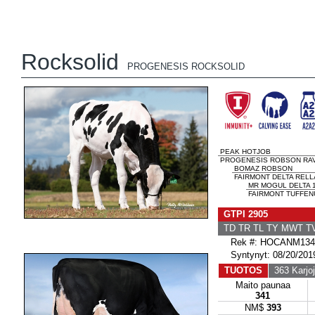
Rocksolid
PROGENESIS ROCKSOLID
PEAK HOTJOB
PROGENESIS ROBSON RAV
BOMAZ ROBSON
FAIRMONT DELTA RELLA
MR MOGUL DELTA 
FAIRMONT TUFFENU
GTPI 2905
TD TR TL TY MWT 
Rek #: HOCANM134
Syntynyt: 08/20/201
TUOTOS
363 Karjo
Maito paunaa
341
NM$
393