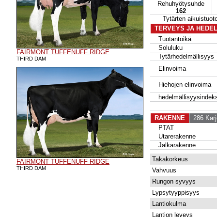
Rehuhyötysuhde
162
Tytärten aikuistu
TERVEYS JA HEDE
Tuotantoikä
Soluluku
FAIRMONT TUFFENUFF RIDGE
Tytärhedelmällisyys
THIRD DAM
Elinvoima
Hiehojen elinvoima
hedelmällisyysindeks
RAKENNE
286 Karj
PTAT
Utarerakenne
Jalkarakenne
Takakorkeus
FAIRMONT TUFFENUFF RIDGE
THIRD DAM
Vahvuus
Rungon syvyys
Lypsytyyppisyys
Lantiokulma
Lantion leveys