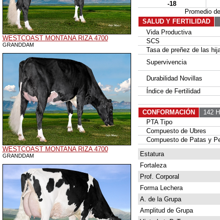
-18
Promedio d
SALUD Y FERTILIDAD
Vida Productiva
WESTCOAST MONTANA RIZA 4700
SCS
GRANDDAM
Tasa de preñez de las hij
Supervivencia
Durabilidad Novillas
Índice de Fertilidad
CONFORMACIÓN
142 H
PTA Tipo
Compuesto de Ubres
Compuesto de Patas y P
WESTCOAST MONTANA RIZA 4700
Estatura
GRANDDAM
Fortaleza
Prof. Corporal
Forma Lechera
A. de la Grupa
Amplitud de Grupa