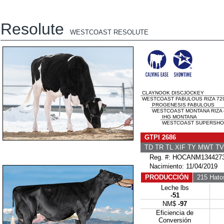
Resolute
WESTCOAST RESOLUTE
CLAYNOOK DISCJOCKEY
WESTCOAST FABULOUS RIZA 7296
PROGENESIS FABULOUS
WESTCOAST MONTANA RIZA 4
IHG MONTANA
WESTCOAST SUPERSHOT R
GTPI 2686
TD TR TL XIF TY MWT T
Reg. #: HOCANM134427
Nacimiento: 11/04/2019
PRODUCCIÓN
215 Hato
Leche lbs
-51
NM$
-97
Eficiencia de
Conversión