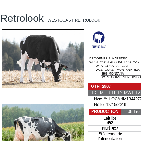
Retrolook
WESTCOAST RETROLOOK
PROGENESIS MAESTRO
WESTCOAST ALCOVE RIZA 7512 E
WESTCOAST ALCOVE
WESTCOAST MONTANA RIZA 4
IHG MONTANA
WESTCOAST SUPERSHOT R
GTPI 2907
TD TM TR TL TY MWT T
Nom #: HOCANM134427
Né le: 12/15/2019
PRODUCTION
1108 Tro
Lait lbs
452
NM$
457
Efficience de
l'alimentation