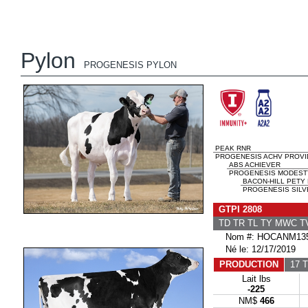
Pylon
PROGENESIS PYLON
PEAK RNR
PROGENESIS ACHV PROVI
ABS ACHIEVER
PROGENESIS MODESTY 
BACON-HILL PETY
PROGENESIS SILVE
GTPI 2808
TD TR TL TY MWC 
Nom #: HOCANM135
Né le: 12/17/2019
PRODUCTION
17 T
Lait lbs
-225
NM$
466