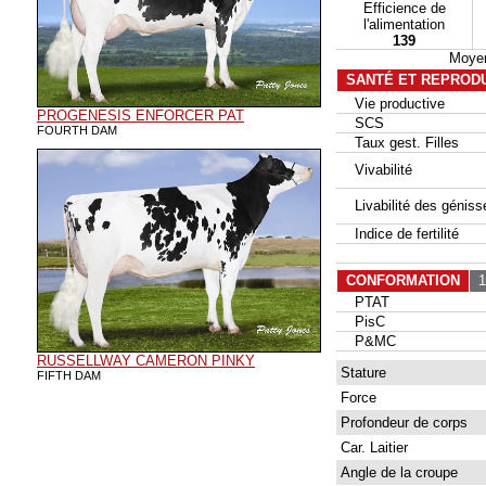
Efficience de
l'alimentation
139
Moyen
SANTÉ ET REPROD
Vie productive
PROGENESIS ENFORCER PAT
SCS
FOURTH DAM
Taux gest. Filles
Vivabilité
Livabilité des géniss
Indice de fertilité
CONFORMATION
12
PTAT
PisC
P&MC
RUSSELLWAY CAMERON PINKY
Stature
FIFTH DAM
Force
Profondeur de corps
Car. Laitier
Angle de la croupe