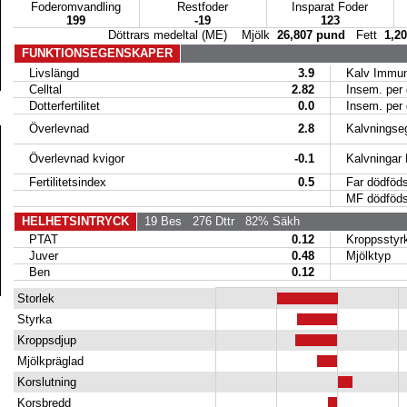
Foderomvandling
Restfoder
Insparat Foder
199
-19
123
Döttrars medeltal (ME) Mjölk
26,807 pund
Fett
1,2
FUNKTIONSEGENSKAPER
Livslängd
3.9
Kalv Immuni
Celltal
2.82
Insem. per d
Dotterfertilitet
0.0
Insem. per d
Överlevnad
2.8
Kalvningseg
Överlevnad kvigor
-0.1
Kalvningar
Fertilitetsindex
0.5
Far dödföds
MF dödföds
HELHETSINTRYCK
19 Bes
276 Dttr
82% Säkh
PTAT
0.12
Kroppsstyr
Juver
0.48
Mjölktyp
Ben
0.12
Storlek
Styrka
Kroppsdjup
Mjölkpräglad
Korslutning
Korsbredd