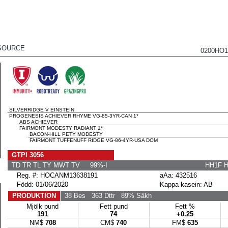
SOURCE
0200HO
SILVERRIDGE V EINSTEIN
PROGENESIS ACHIEVER RHYME VG-85-3YR-CAN 1*
ABS ACHIEVER
FAIRMONT MODESTY RADIANT 1*
BACON-HILL PETY MODESTY
FAIRMONT TUFFENUFF RIDGE VG-86-4YR-USA DOM
GTPI 3056
TD TR TL TY MWT TV 99%-I
HH1F 
Reg. #: HOCANM13638191
aAa: 432516
Född: 01/06/2020
Kappa kasein: AB
PRODUKTION
38 Bes
363 Dttr
89% Säkh
Mjölk pund
Fett pund
Fett %
191
74
+0.25
NM$
708
CM$
740
FM$
635