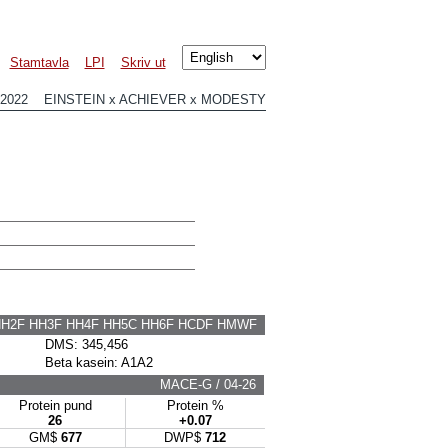
Stamtavla
LPI
Skriv ut
12022 EINSTEIN x ACHIEVER x MODESTY
HH2F HH3F HH4F HH5C HH6F HCDF HMWF
DMS: 345,456
Beta kasein: A1A2
MACE-G / 04-26
Protein pund
Protein %
26
+0.07
GM$
677
DWP$
712