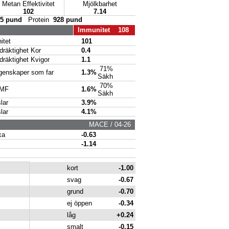
Metan Effektivitet
Mjölkbarhet
102
7.14
05 pund
Protein
928 pund
Immunitet 108
tet
101
räktighet Kor
0.4
räktighet Kvigor
1.1
71%
enskaper som far
1.3%
Säkh
70%
 MF
1.6%
Säkh
lar
3.9%
lar
4.1%
MACE / 04-26
ka
-0.63
-1.14
kort
-1.00
svag
-0.67
grund
-0.70
ej öppen
-0.34
låg
+0.24
smalt
-0.15