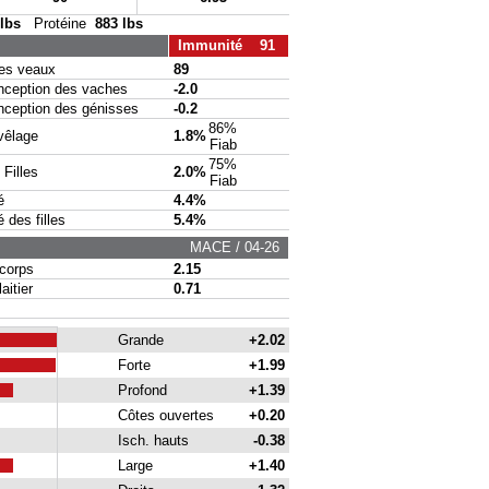
 lbs
Protéine
883 lbs
Immunité 91
s veaux
89
eption des vaches
-2.0
eption des génisses
-0.2
86%
vêlage
1.8%
Fiab
75%
Filles
2.0%
Fiab
é
4.4%
des filles
5.4%
MACE / 04-26
corps
2.15
itier
0.71
Grande
+2.02
Forte
+1.99
Profond
+1.39
Côtes ouvertes
+0.20
Isch. hauts
-0.38
Large
+1.40