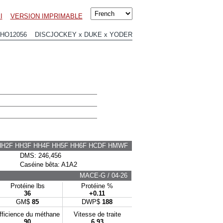
I
VERSION IMPRIMABLE
0HO12056 DISCJOCKEY x DUKE x YODER
HH2F HH3F HH4F HH5F HH6F HCDF HMWF
DMS: 246,456
Caséine bêta: A1A2
MACE-G / 04-26
Protéine lbs
Protéine %
36
+0.11
GM$
85
DWP$
188
fficience du méthane
Vitesse de traite
90
6.93