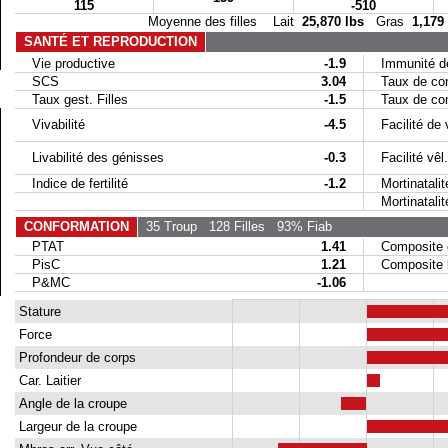
115
-510
Moyenne des filles Lait
25,870 lbs
Gras
1,179
SANTÉ ET REPRODUCTION
Vie productive
-1.9
Immunité de
SCS
3.04
Taux de conc
Taux gest. Filles
-1.5
Taux de conc
Vivabilité
-4.5
Facilité de 
Livabilité des génisses
-0.3
Facilité vêl. 
Indice de fertilité
-1.2
Mortinatalit
Mortinatalité 
CONFORMATION
35 Troup
128 Filles
93% Fiab
PTAT
1.41
Composite 
PisC
1.21
Composite la
P&MC
-1.06
Stature
Force
Profondeur de corps
Car. Laitier
Angle de la croupe
Largeur de la croupe