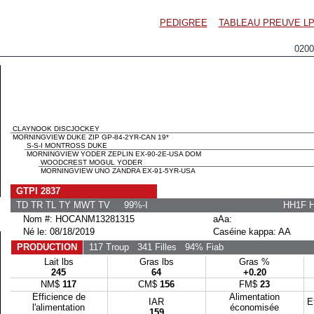
PEDIGREE
TABLEAU PREUVE LP
020
CLAYNOOK DISCJOCKEY
MORNINGVIEW DUKE ZIP GP-84-2YR-CAN 19*
S-S-I MONTROSS DUKE
MORNINGVIEW YODER ZEPLIN EX-90-2E-USA DOM
WOODCREST MOGUL YODER
MORNINGVIEW UNO ZANDRA EX-91-5YR-USA
GTPI 2837
TD TR TL TY MWT TV 99%-I
HH1F 
Nom #: HOCANM13281315
aAa:
Né le: 08/18/2019
Caséine kappa: AA
PRODUCTION
117 Troup
341 Filles
94% Fiab
Lait lbs
Gras lbs
Gras %
245
64
+0.20
NM$
117
CM$
156
FM$
23
Efficience de
Alimentation
IAR
E
l'alimentation
économisée
159