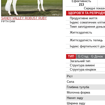
Ефективність
213
Середні пока
ЗДОРОВ`Я ТА РЕПРОДУ
SANDY-VALLEY ROBUST RUBY
Продуктивне життя
FIFTH DAM
Індекс соматичних кліти
Темп запліднення доньок
Життєздатність
Життєздатність телиць
Індекс фертильності дон
ТИП
G Стад
G Дочок
8
Загальний тип
Структура вимені
Структура кінцівок
Ріст
Сила
Глибина тулуба
Молочна форма
Нахил заду
Ширина заду