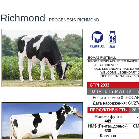
Richmond
PROGENESIS RICHMOND
BOMAZ FASTBALL
PROGENESIS ACHIEVER RAVISH 
ABS ACHIEVER
OCD LEGENDARY RAE EX-90
WELCOME LEGENDARY 
OCD DELTA RAE 4278 VG
GTPI 2933
TD TR TL TY MWT TV 9
Реєстр. номер #: HOCA
Дата народження: 04/27/
ПРОДУКТИВНІСТЬ
26 
Молоко фунти
449
NM$ (Рентаб.доньок)
CM
638
Кормова