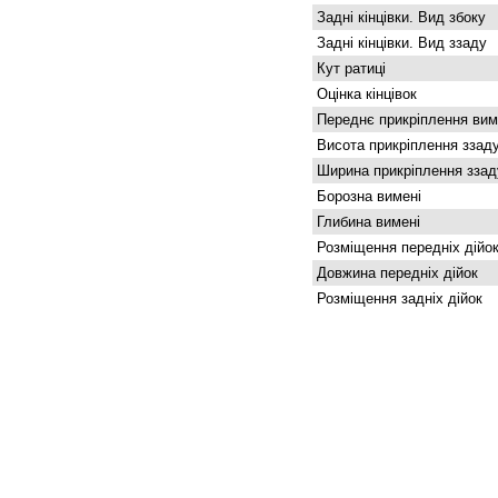
Задні кінцівки. Вид збоку
Задні кінцівки. Вид ззаду
Кут ратиці
Оцінка кінцівок
Переднє прикріплення вим
Висота прикріплення ззад
Ширина прикріплення ззад
Борозна вимені
Глибина вимені
Розміщення передніх дійо
Довжина передніх дійок
Розміщення задніх дійок