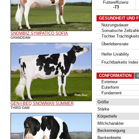
Futtereffizienz
-73
GESUNDHEIT UND 
Nutzungsdauer
Somatische Zellzahl
SNOWBIZ SYMPATICO SOFIA
Töchter Trächtigkeits
GRANDDAM
Überlebensrate
Heifer Livability
Fruchtbarkeits Index
CONFORMATION
65
Exterieur
Euterform
Fundament
Größe
GEN-I-BEQ SNOWMAN SUMMER
THIRD DAM
Stärke
Körpertiefe
Milchcharakter
Beckenneigung
Beckenbreite