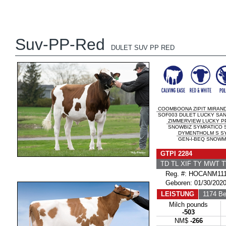
Suv-PP-Red
DULET SUV PP RED
COOMBOONA ZIPIT MIRAND
SOF003 DULET LUCKY SAND
ZIMMERVIEW LUCKY P
SNOWBIZ SYMPATICO SO
DYMENTHOLM S SY
GEN-I-BEQ SNOWM
GTPI 2284
TD TL XIF TY MWT 
Reg. #: HOCANM111
Geboren: 01/30/202
LEISTUNG
1174 Bet
Milch pounds
-503
NM$
-266