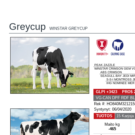
Greycup
WINSTAR GREYCUP
PEAK ZAZZLE
WINSTAR CRIMSON GEM VG
ABS CRIMSON
SEAGULL-BAY JEDI MI
S-S-I MONTROSS J
IHG NOMINEE MER 
GLPI +3423 PRO$ 
VG-CAN DPF RDF BL
Rek #: HO840M321215
Syntynyt: 06/04/2020
TUOTOS
15 Karjoja
Maito kg
-465