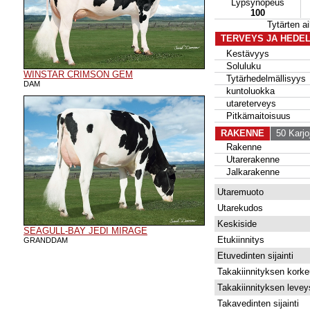
Lypsynopeus
100
Tytärten 
TERVEYS JA HEDE
Kestävyys
Soluluku
WINSTAR CRIMSON GEM
Tytärhedelmällisyys
DAM
kuntoluokka
utareterveys
Pitkämaitoisuus
RAKENNE
50 Karjo
Rakenne
Utarerakenne
Jalkarakenne
Utaremuoto
Utarekudos
Keskiside
SEAGULL-BAY JEDI MIRAGE
Etukiinnitys
GRANDDAM
Etuvedinten sijainti
Takakiinnityksen kork
Takakiinnityksen levey
Takavedinten sijainti