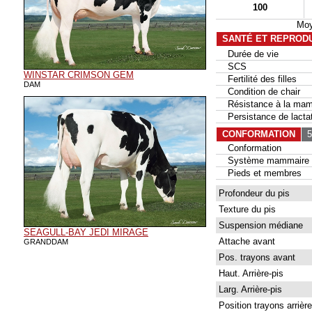
100
Moy
SANTÉ ET REPROD
Durée de vie
SCS
WINSTAR CRIMSON GEM
Fertilité des filles
DAM
Condition de chair
Résistance à la mam
Persistance de lactat
CONFORMATION
50
Conformation
Système mammaire
Pieds et membres
Profondeur du pis
Texture du pis
Suspension médiane
SEAGULL-BAY JEDI MIRAGE
Attache avant
GRANDDAM
Pos. trayons avant
Haut. Arrière-pis
Larg. Arrière-pis
Position trayons arrière