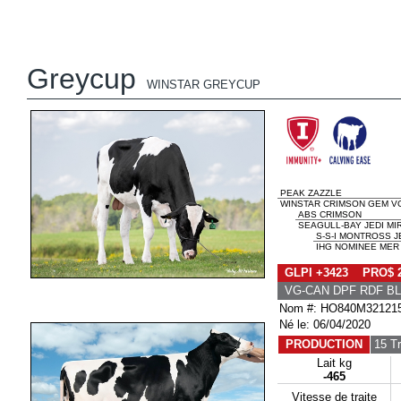
Greycup
WINSTAR GREYCUP
PEAK ZAZZLE
WINSTAR CRIMSON GEM VG
ABS CRIMSON
SEAGULL-BAY JEDI MI
S-S-I MONTROSS J
IHG NOMINEE MER 
GLPI +3423 PRO$ 
VG-CAN DPF RDF BL
Nom #: HO840M32121
Né le: 06/04/2020
PRODUCTION
15 T
Lait kg
-465
Vitesse de traite