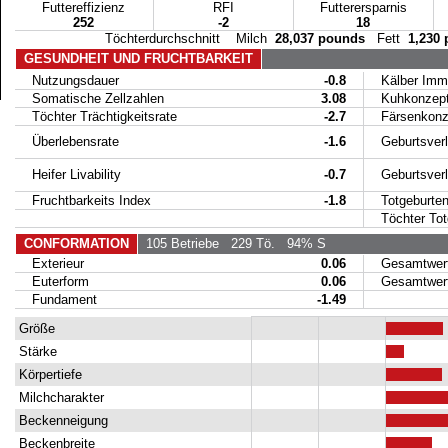
Futtereffizienz
RFI
Futterersparnis
252
-2
18
Töchterdurchschnitt Milch
28,037 pounds
Fett
1,230
GESUNDHEIT UND FRUCHTBARKEIT
Nutzungsdauer
-0.8
Kälber Immu
Somatische Zellzahlen
3.08
Kuhkonzept
Töchter Trächtigkeitsrate
-2.7
Färsenkonze
Überlebensrate
-1.6
Geburtsverl
Heifer Livability
-0.7
Geburtsverla
Fruchtbarkeits Index
-1.8
Totgeburte
Töchter Totg
CONFORMATION
105 Betriebe
229 Tö.
94% S
Exterieur
0.06
Gesamtwert 
Euterform
0.06
Gesamtwert 
Fundament
-1.49
Größe
Stärke
Körpertiefe
Milchcharakter
Beckenneigung
Beckenbreite