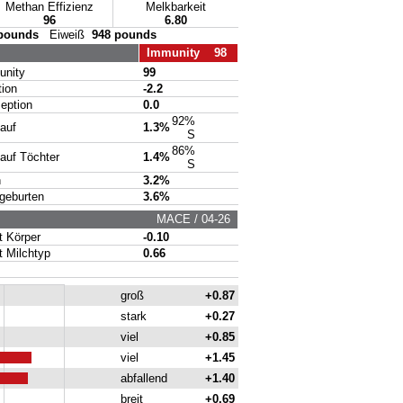
Methan Effizienz
Melkbarkeit
96
6.80
 pounds
Eiweiß
948 pounds
Immunity 98
nity
99
ion
-2.2
ption
0.0
92%
auf
1.3%
S
86%
uf Töchter
1.4%
S
n
3.2%
eburten
3.6%
MACE / 04-26
Körper
-0.10
Milchtyp
0.66
groß
+0.87
stark
+0.27
viel
+0.85
viel
+1.45
abfallend
+1.40
breit
+0.69