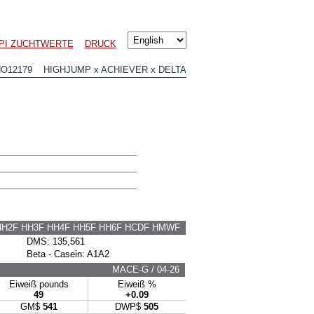
PI ZUCHTWERTE
DRUCK
HO12179 HIGHJUMP x ACHIEVER x DELTA
HH2F HH3F HH4F HH5F HH6F HCDF HMWF
DMS: 135,561
Beta - Casein: A1A2
MACE-G / 04-26
Eiweiß pounds
Eiweiß %
49
+0.09
GM$
541
DWP$
505