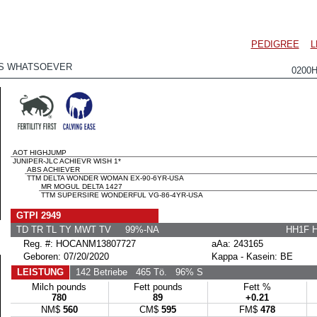
PEDIGREE
L
S WHATSOEVER
0200
AOT HIGHJUMP
JUNIPER-JLC ACHIEVR WISH 1*
ABS ACHIEVER
TTM DELTA WONDER WOMAN EX-90-6YR-USA
MR MOGUL DELTA 1427
TTM SUPERSIRE WONDERFUL VG-86-4YR-USA
GTPI 2949
TD TR TL TY MWT TV 99%-NA
HH1F 
Reg. #: HOCANM13807727
aAa: 243165
Geboren: 07/20/2020
Kappa - Kasein: BE
LEISTUNG
142 Betriebe
465 Tö.
96% S
Milch pounds
Fett pounds
Fett %
780
89
+0.21
NM$
560
CM$
595
FM$
478