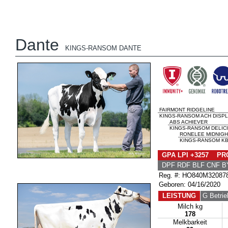
Dante
KINGS-RANSOM DANTE
FAIRMONT RIDGELINE
KINGS-RANSOM ACH DISPL
ABS ACHIEVER
KINGS-RANSOM DELICI
RONELEE MIDNIGH
KINGS-RANSOM KB 
GPA LPI +3257 PRO
DPF RDF BLF CNF B
Reg. #: HO840M32087
Geboren: 04/16/2020
LEISTUNG
G Betrie
Milch kg
178
Melkbarkeit