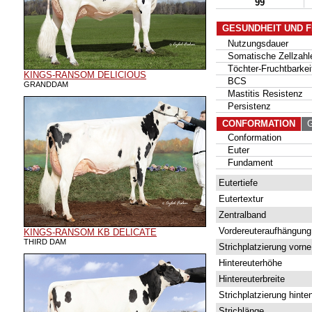
99
GESUNDHEIT UND 
Nutzungsdauer
Somatische Zellzahl
Töchter-Fruchtbarkei
KINGS-RANSOM DELICIOUS
BCS
GRANDDAM
Mastitis Resistenz
Persistenz
CONFORMATION
G 
Conformation
Euter
Fundament
Eutertiefe
Eutertextur
Zentralband
Vordereuteraufhängung
KINGS-RANSOM KB DELICATE
THIRD DAM
Strichplatzierung vorne
Hintereuterhöhe
Hintereuterbreite
Strichplatzierung hinte
Strichlänge