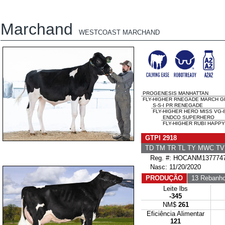
Marchand
WESTCOAST MARCHAND
PROGENESIS MANHATTAN
FLY-HIGHER RNEGADE MARCH GP
S-S-I PR RENEGADE
FLY-HIGHER HERO MISS VG-
ENDCO SUPERHERO
FLY-HIGHER RUBI HAPPY
GTPI 2918
TD TM TR TL TY MWC T
Reg. #: HOCANM137774
Nasc: 11/20/2020
PRODUÇÃO
13 Rebanh
Leite lbs
-345
NM$
261
Eficiência Alimentar
121