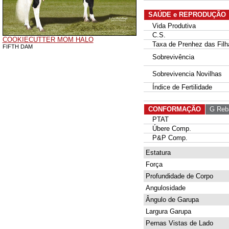
SAÚDE e REPRODUÇÃO
Vida Produtiva
C.S.
COOKIECUTTER MOM HALO
Taxa de Prenhez das Filh
FIFTH DAM
Sobrevivência
Sobrevivencia Novilhas
Índice de Fertilidade
CONFORMAÇÃO
G Reb
PTAT
Úbere Comp.
P&P Comp.
Estatura
Força
Profundidade de Corpo
Angulosidade
Ângulo de Garupa
Largura Garupa
Pernas Vistas de Lado