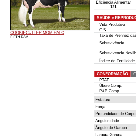
Eficiência Alimentar
121
SAÚDE e REPRODU
Vida Produtiva
C.S.
COOKIECUTTER MOM HALO
Taxa de Prenhez das 
FIFTH DAM
Sobrevivência
Sobrevivencia Novil
Índice de Fertilidade
CONFORMAÇÃO
G 
PTAT
Úbere Comp.
P&P Comp.
Estatura
Força
Profundidade de Corpo
Angulosidade
Ângulo de Garupa
Largura Garupa