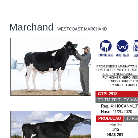
Marchand
WESTCOAST MARCHAND
PROGENESIS MANHATTAN
FLY-HIGHER RNEGADE MAR
S-S-I PR RENEGADE
FLY-HIGHER HERO MIS
ENDCO SUPERHE
FLY-HIGHER RUBI 
GTPI 2918
TD TM TR TL TY M
Reg. #: HOCANM137
Nasc: 11/20/2020
PRODUÇÃO
13 Reb
Leite lbs
-345
NM$
261