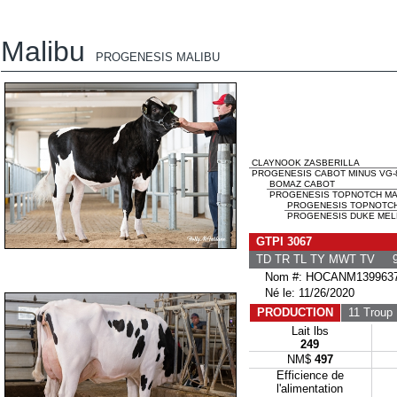
Malibu
PROGENESIS MALIBU
CLAYNOOK ZASBERILLA
PROGENESIS CABOT MINUS VG-
BOMAZ CABOT
PROGENESIS TOPNOTCH MACI
PROGENESIS TOPNOTC
PROGENESIS DUKE MELE
GTPI 3067
TD TR TL TY MWT TV 9
Nom #: HOCANM139963
Né le: 11/26/2020
PRODUCTION
11 Troup
Lait lbs
249
NM$
497
Efficience de
l'alimentation