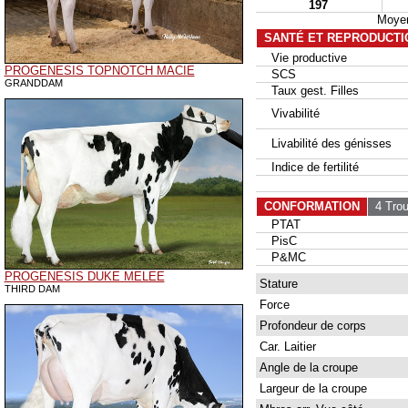
197
Moyen
SANTÉ ET REPRODUCTI
Vie productive
PROGENESIS TOPNOTCH MACIE
SCS
GRANDDAM
Taux gest. Filles
Vivabilité
Livabilité des génisses
Indice de fertilité
CONFORMATION
4 Tro
PTAT
PisC
P&MC
PROGENESIS DUKE MELEE
Stature
THIRD DAM
Force
Profondeur de corps
Car. Laitier
Angle de la croupe
Largeur de la croupe