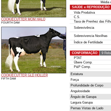
Média 
SAÚDE e REPRODUÇÃO
Vida Produtiva
C.S.
COOKIECUTTER MOM HALO
Taxa de Prenhez das Filh
FOURTH DAM
Sobrevivência
Sobrevivencia Novilhas
Índice de Fertilidade
CONFORMAÇÃO
9 Reba
PTAT
Úbere Comp.
P&P Comp.
Estatura
COOKIECUTTER GLD HOLLER
FIFTH DAM
Força
Profundidade de Corpo
Angulosidade
Ângulo de Garupa
Largura Garupa
Pernas Vistas de Lado