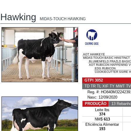
Hawking
MIDAS-TOUCH HAWKING
AOT HAWKEYE
MIDAS-TOUCH BASIC HINSTINCT
BLUMENFELD FRAZLD BASIC
AOT RUBICON HAPPENING V
EDG RUBICON
COOKIECUTTER SSIRE H
GTPI 3052
TD TR TL XIF TY MWT T
Reg. #: HO840M3224239
Nasc: 12/09/2020
PRODUÇÃO
13 Rebanh
Leite lbs
374
NM$
613
Eficiência Alimentar
193