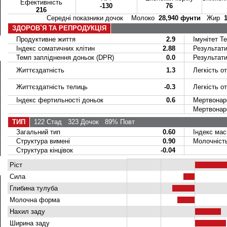
Ефективність
-130
76
216
Середні показники дочок Молоко
28,940 фунти
Жир
ЗДОРОВ`Я ТА РЕПРОДУКЦІЯ
Продуктивне життя
2.9
Імунітет Те
Індекс соматичних клітин
2.88
Результативн
Темп запліднення доньок (DPR)
0.0
Результативн
Життєздатність
1.3
Легкість от
Життєздатність телиць
-0.3
Легкість от
Індекс фертильності доньок
0.6
Мертвонарод
Мертвонарод
ТИП
122 Стад
323 Дочок
89% Повт
Загальний тип
0.60
Індекс маси
Структура вимені
0.90
Молочніст
Структура кінцівок
-0.04
Ріст
Сила
Глибина тулуба
Молочна форма
Нахил заду
Ширина заду