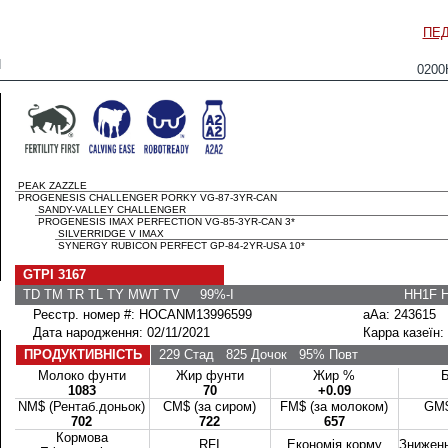
ПЕД
N
0200
PEAK ZAZZLE
PROGENESIS CHALLENGER PORKY VG-87-3YR-CAN
SANDY-VALLEY CHALLENGER
PROGENESIS IMAX PERFECTION VG-85-3YR-CAN 3*
SILVERRIDGE V IMAX
SYNERGY RUBICON PERFECT GP-84-2YR-USA 10*
GTPI 3167
TD TM TR TL TY MWT TV 99%-I
HH1F 
Реєстр. номер #: HOCANM13996599
aAa: 243615
Дата народження: 02/11/2021
Карра казеїн:
ПРОДУКТИВНІСТЬ
229 Стад
825 Дочок
95% Повт
Молоко фунти
Жир фунти
Жир %
Б
1083
70
+0.09
NM$ (Рентаб.доньок)
CM$ (за сиром)
FM$ (за молоком)
GM$
702
722
657
Кормова
RFI
Економія корму
Зниженн