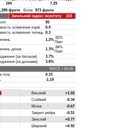
104
7.29
1,289 фунти
Білок
973 фунти
Загальний індекс імунітету 103
лят
95
ість осіменіння корів
0.9
ість осіменіння телиць
0.3
92%
елень
1.2%
Повт
84%
елень дочок
1.3%
Повт
ження (за батьком)
3.7%
ження (за дочками)
3.8%
MACE / 04-26
 тіла
0.33
ь
-1.19
Високий
+1.02
Слабкий
-0.34
Мілка
-0.67
Закриті ребра
-0.51
Звислий
+0.77
Широкий
+0.92