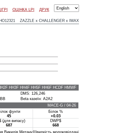
ІГРІ
ОЦІНКА LPI
ДРУК
HO12321 ZAZZLE x CHALLENGER x IMAX
HH2F HH3F HH4F HH5F HH6F HCDF HMWF
DMS: 126,246
 BB
Beta казеїн: A2A2
MACE-G / 04-26
ілок фунти
Білок %
45
+0.03
 (для випасу)
DWP$
687
668
я Викидів Метану
Швидкість молоковіддачі