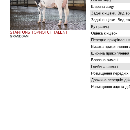
Ширина заду
Задні кінцівки. Вид зб
Задні кінцівки. Вид з
Кут ратиці
STANTONS TOPNOTCH TALENT
Оцінка кінцівок
GRANDDAM
Переднє прикріплення
Висота прикріплення 
Ширина прикріплення
Борозна вимені
Глибина вимені
Розміщення передніх 
Довжина передніх дій
Розміщення задніх ді