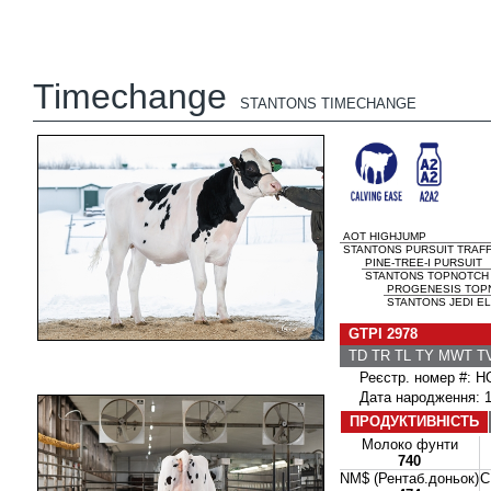
Timechange
STANTONS TIMECHANGE
AOT HIGHJUMP
STANTONS PURSUIT TRAFFI
PINE-TREE-I PURSUIT
STANTONS TOPNOTCH T
PROGENESIS TOP
STANTONS JEDI EL
GTPI 2978
TD TR TL TY MWT 
Реєстр. номер #: 
Дата народження: 1
ПРОДУКТИВНІСТЬ
Молоко фунти
740
NM$ (Рентаб.доньок)
C