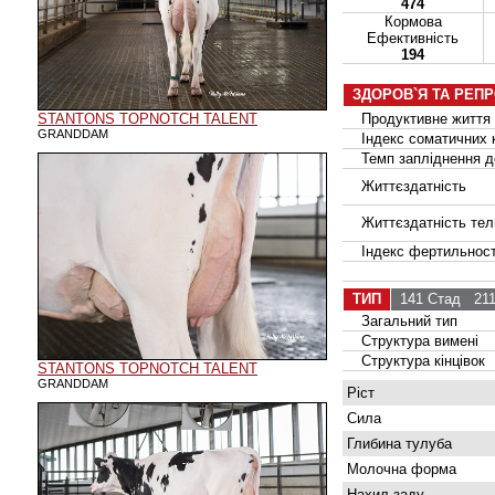
474
Кормова
Ефективність
194
ЗДОРОВ`Я ТА РЕП
STANTONS TOPNOTCH TALENT
Продуктивне життя
GRANDDAM
Індекс соматичних к
Темп запліднення до
Життєздатність
Життєздатність тел
Індекс фертильност
ТИП
141 Стад
211
Загальний тип
Структура вимені
Структура кінцівок
STANTONS TOPNOTCH TALENT
GRANDDAM
Ріст
Сила
Глибина тулуба
Молочна форма
Нахил заду